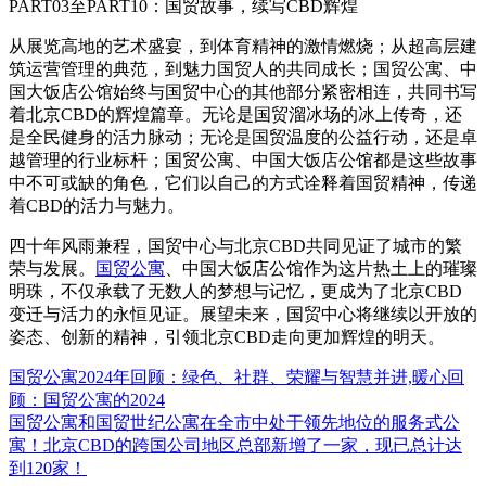
PART03
至
PART10
：国贸故事，续写
CBD
辉煌
从展览高地的艺术盛宴，到体育精神的激情燃烧；从超高层建
筑运营管理的典范，到魅力国贸人的共同成长；国贸公寓、中
国大饭店公馆始终与国贸中心的其他部分紧密相连，共同书写
着北京
CBD
的辉煌篇章。无论是国贸溜冰场的冰上传奇，还
是全民健身的活力脉动；无论是国贸温度的公益行动，还是卓
越管理的行业标杆；国贸公寓、中国大饭店公馆都是这些故事
中不可或缺的角色，它们以自己的方式诠释着国贸精神，传递
着
CBD
的活力与魅力。
四十年风雨兼程，国贸中心与北京
CBD
共同见证了城市的繁
荣与发展。
国贸公寓
、中国大饭店公馆作为这片热土上的璀璨
明珠，不仅承载了无数人的梦想与记忆，更成为了北京
CBD
变迁与活力的永恒见证。展望未来，国贸中心将继续以开放的
姿态、创新的精神，引领北京
CBD
走向更加辉煌的明天。
国贸公寓2024年回顾：绿色、社群、荣耀与智慧并进,暖心回
顾：国贸公寓的2024
国贸公寓和国贸世纪公寓在全市中处于领先地位的服务式公
寓！北京CBD的跨国公司地区总部新增了一家，现已总计达
到120家！