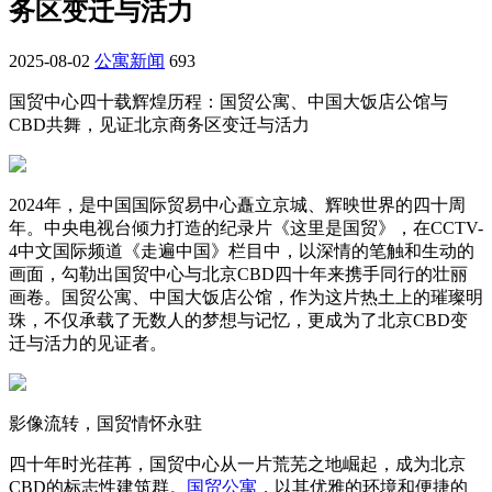
务区变迁与活力
2025-08-02
公寓新闻
693
国贸中心四十载辉煌历程：国贸公寓、中国大饭店公馆与
CBD
共舞，见证北京商务区变迁与活力
2024
年，是中国国际贸易中心矗立京城、辉映世界的四十周
年。中央电视台倾力打造的纪录片《这里是国贸》，在
CCTV-
4
中文国际频道《走遍中国》栏目中，以深情的笔触和生动的
画面，勾勒出国贸中心与北京
CBD
四十年来携手同行的壮丽
画卷。国贸公寓、中国大饭店公馆，作为这片热土上的璀璨明
珠，不仅承载了无数人的梦想与记忆，更成为了北京
CBD
变
迁与活力的见证者。
影像流转，国贸情怀永驻
四十年时光荏苒，国贸中心从一片荒芜之地崛起，成为北京
CBD
的标志性建筑群。
国贸公寓
，以其优雅的环境和便捷的