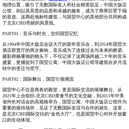
地理位置，吸引了无数国际友人和社会精英驻足；中国大饭店
公馆，则以其高贵的品质和卓越的服务，成为了商界巨擘下榻
的首选。这两处地标性建筑，与国贸中心的其他部分共同构成
了北京
CBD
亮丽的风景线。
PART01
：音乐与时光，交织国贸记忆
从
1994
年中国大饭店会议大厅的新年音乐会，到
2014
年国贸大
酒店群贤厅的再次奏响，音乐成为了连接过去与未来的桥梁。
摄影师杨肇驰的镜头下，不仅记录了这两场跨越二十年的音乐
盛宴，更捕捉到了国贸公寓、中国大饭店公馆等建筑在岁月流
转中的变迁与坚守。
PART02
：国际舞台，国贸引领潮流
国贸中心不仅是商务的殿堂，更是国际交流的璀璨舞台。从
2021
年上合组织
-
北京
CBD
美食节的文化交融，到
2011
年中美
省州长对话会的高规格举办，国贸公寓、中国大饭店公馆作为
重要的接待场所，见证了无数国际友谊与合作的诞生。这里，
是北京
CBD
国际交往的“金色大厅”，也是国贸中心对外开放窗
口的生动体现。