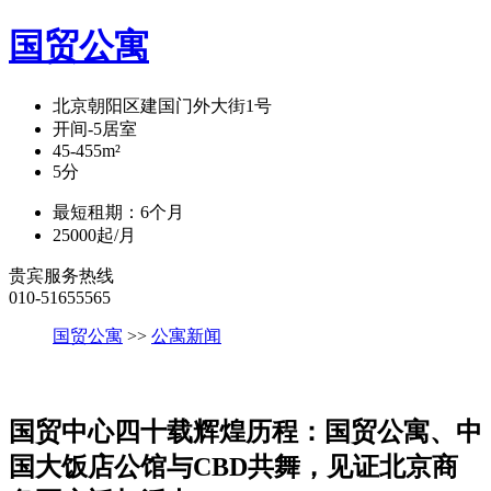
国贸公寓
北京朝阳区建国门外大街1号
开间-5
居室
45-455
m²
5
分
最短租期：
6
个月
25000
起/月
贵宾服务热线
010-51655565
国贸公寓
>>
公寓新闻
国贸中心四十载辉煌历程：国贸公寓、中
国大饭店公馆与CBD共舞，见证北京商