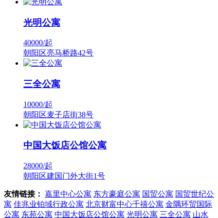
光明公寓
40000/
起
朝阳区亮马桥路42号
三全公寓
10000/
起
朝阳区麦子店街38号
中国大饭店公馆公寓
28000/
起
朝阳区建国门外大街1号
友情链接：
嘉里中心公寓
东方豪庭公寓
国贸公寓
国贸世纪公
寓
佳兆业铂域行政公寓
北京财富中心千禧公寓
金隅环贸国际
公寓
东苑公寓
中国大饭店公馆公寓
光明公寓
三全公寓
山水