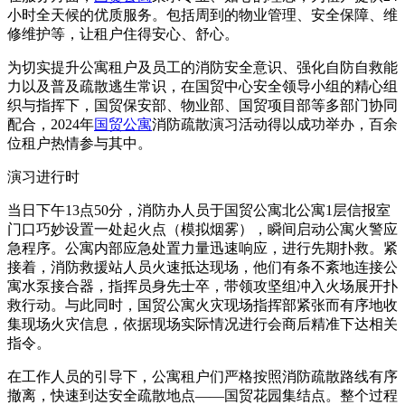
小时全天候的优质服务。包括周到的物业管理、安全保障、维
修维护等，让租户住得安心、舒心。
为切实提升公寓租户及员工的消防安全意识、强化自防自救能
力以及普及疏散逃生常识，在国贸中心安全领导小组的精心组
织与指挥下，国贸保安部、物业部、国贸项目部等多部门协同
配合，2024年
国贸公寓
消防疏散演习活动得以成功举办，百余
位租户热情参与其中。
演习进行时
当日下午13点50分，消防办人员于国贸公寓北公寓1层信报室
门口巧妙设置一处起火点（模拟烟雾），瞬间启动公寓火警应
急程序。公寓内部应急处置力量迅速响应，进行先期扑救。紧
接着，消防救援站人员火速抵达现场，他们有条不紊地连接公
寓水泵接合器，指挥员身先士卒，带领攻坚组冲入火场展开扑
救行动。与此同时，国贸公寓火灾现场指挥部紧张而有序地收
集现场火灾信息，依据现场实际情况进行会商后精准下达相关
指令。
在工作人员的引导下，公寓租户们严格按照消防疏散路线有序
撤离，快速到达安全疏散地点——国贸花园集结点。整个过程