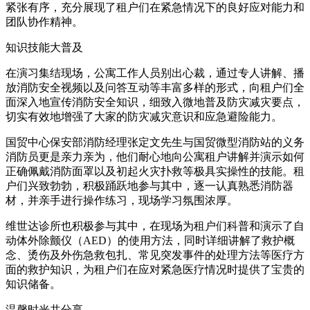
紧张有序，充分展现了租户们在紧急情况下的良好应对能力和
团队协作精神。
知识技能大普及
在演习集结现场，公寓工作人员别出心裁，通过专人讲解、播
放消防安全视频以及问答互动等丰富多样的形式，向租户们全
面深入地宣传消防安全知识，细致入微地普及防灾减灾要点，
切实有效地增强了大家的防灾减灾意识和应急避险能力。
国贸中心保安部消防经理张定文先生与国贸微型消防站的义务
消防员更是亲力亲为，他们耐心地向公寓租户讲解并演示如何
正确佩戴消防面罩以及初起火灾扑救等极具实操性的技能。租
户们兴致勃勃，积极踊跃地参与其中，逐一认真熟悉消防器
材，并亲手进行操作练习，现场学习氛围浓厚。
维世达诊所也积极参与其中，在现场为租户们科普和演示了自
动体外除颤仪（AED）的使用方法，同时详细讲解了救护概
念、烫伤及外伤急救包扎、常见突发事件的处理方法等医疗方
面的救护知识，为租户们在应对紧急医疗情况时提供了宝贵的
知识储备。
温馨时光共分享