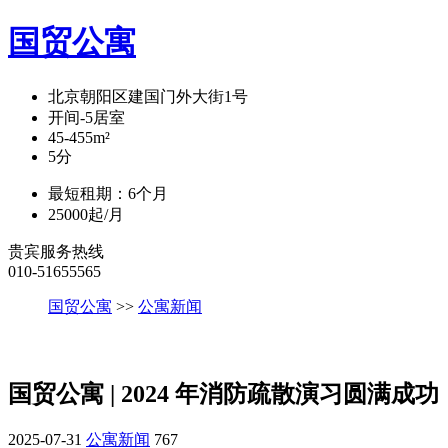
国贸公寓
北京朝阳区建国门外大街1号
开间-5
居室
45-455
m²
5
分
最短租期：
6
个月
25000
起/月
贵宾服务热线
010-51655565
国贸公寓
>>
公寓新闻
国贸公寓 | 2024 年消防疏散演习圆满成功
2025-07-31
公寓新闻
767