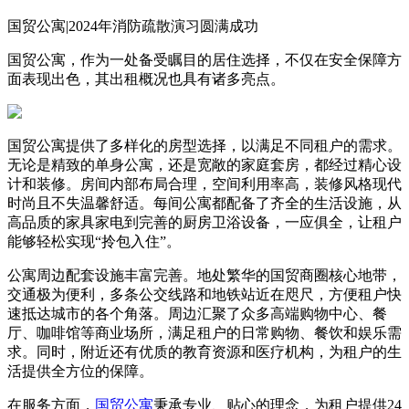
国贸公寓|2024年消防疏散演习圆满成功
国贸公寓，作为一处备受瞩目的居住选择，不仅在安全保障方
面表现出色，其出租概况也具有诸多亮点。
国贸公寓提供了多样化的房型选择，以满足不同租户的需求。
无论是精致的单身公寓，还是宽敞的家庭套房，都经过精心设
计和装修。房间内部布局合理，空间利用率高，装修风格现代
时尚且不失温馨舒适。每间公寓都配备了齐全的生活设施，从
高品质的家具家电到完善的厨房卫浴设备，一应俱全，让租户
能够轻松实现“拎包入住”。
公寓周边配套设施丰富完善。地处繁华的国贸商圈核心地带，
交通极为便利，多条公交线路和地铁站近在咫尺，方便租户快
速抵达城市的各个角落。周边汇聚了众多高端购物中心、餐
厅、咖啡馆等商业场所，满足租户的日常购物、餐饮和娱乐需
求。同时，附近还有优质的教育资源和医疗机构，为租户的生
活提供全方位的保障。
在服务方面，
国贸公寓
秉承专业、贴心的理念，为租户提供24